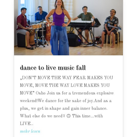
dance to live music fall
„DON’T MOVE THE WAY FEAR MAKES YOU
MOVE, MOVE THE WAY LOVE MAKES YOU
MOVE” Osho Join us for a tremendous explosive
weekend!We dance for the sake of joy.And as a
plus, we get in shape and gain inner balance.
What else do we need? 🙃 This time....with
LIVE...
mehr lesen