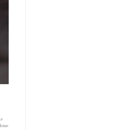
te
deine