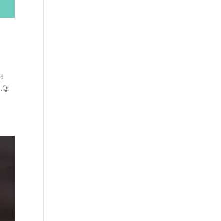
nd
.Qi